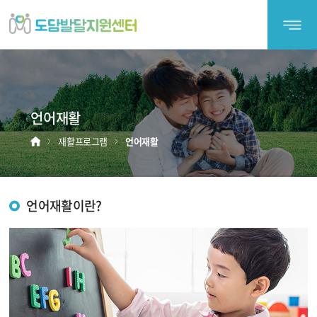
도
담
발
달
지
';
원
언어재활
센
터
홈
재활프로그램
언어재활
언어재활이란?