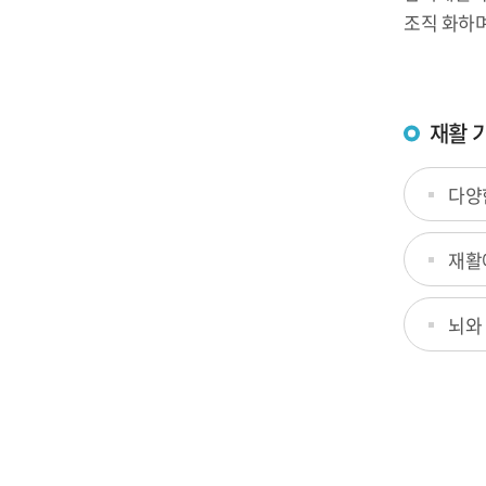
조직 화하며
재활 
다양
재활
뇌와