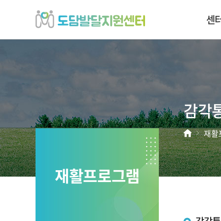
도
센
담
발
달
지
원
센
터
';
감각
홈
재활
재활프로그램